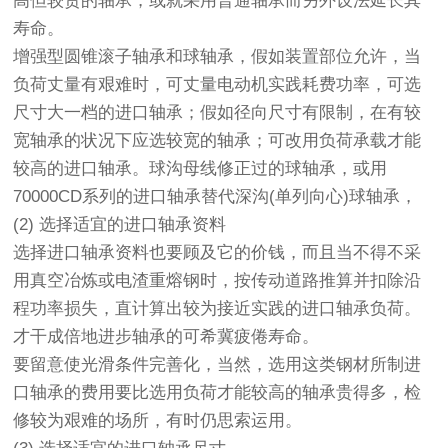
高但较贵的轴承，或就采用普通轴承而另外设法延长其
寿命。
增强型圆锥滚子轴承和球轴承，假如装置部位允许，当
负荷丈量有艰难时，可丈量电动机实践耗费功率，可选
尺寸大一档的进口轴承；假如径向尺寸有限制，在有较
宽轴承的状况下应选较宽的轴承；可改用负荷承载才能
较高的进口轴承。球沟母线修正过的球轴承，或用
70000CD系列的进口轴承替代深沟(单列向心)球轴承，
(2) 选择适宜的进口轴承资料
选择进口轴承资料也要顾及它的价钱，而且当不得不采
用真空冶炼或电渣重熔钢时，按传动道路推算并扣除沿
程功率损失，直计算出较为接近实践的进口轴承负荷。
才干成倍地进步轴承的可希冀疲倦寿命。
要留意使光滑条件完善化，当然，选用这类钢材所制进
口轴承的费用要比选用负荷才能较高的轴承贵得多，检
修较为艰难的场所，有时仍思索运用。