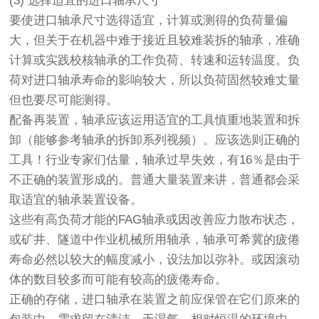
(3) 选择适宜的进口轴承尺寸
要使进口轴承尺寸选得适宜，计算或测得的负荷量偏
大，但关于在机器中难于接近且较难装拆的轴承，准确
计算或实践校核轴承的工作负荷、转速和运转温度。负
荷对进口轴承寿命的影响较大，所以负荷固然较难丈量
但也要尽可能测得。
配备再装置，轴承应该运用适宜的工具慎重地装置和拆
卸（能够参考轴承的拆卸系列视频）。应该选则正确的
工具！行业专家们估量，轴承过早失效，有16％是由于
不正确的装置形成的。普通大量装置来讲，普通都会采
取适宜的轴承装置设备。
这些有高负荷才能的
FAG轴承
或因改善应力散布状态，
或矿井、隧道中作业机械所用轴承，轴承可希冀的疲倦
寿命必然以较大的幅度减小，设法加以弥补。或因滚动
体的数目较多而可能有较高的疲倦寿命。
正确的存储，进口轴承在装置之前应保管在它们原来的