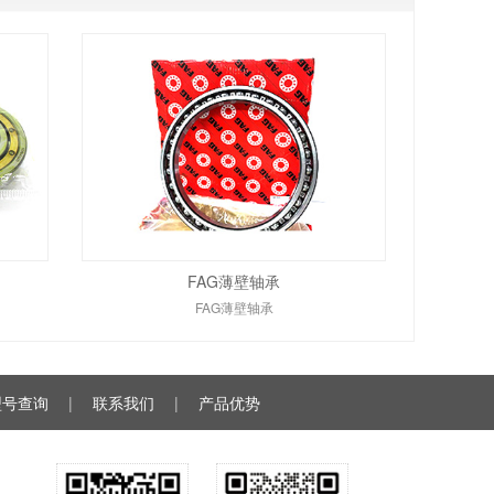
FAG薄壁轴承
FAG薄壁轴承
型号查询
|
联系我们
|
产品优势