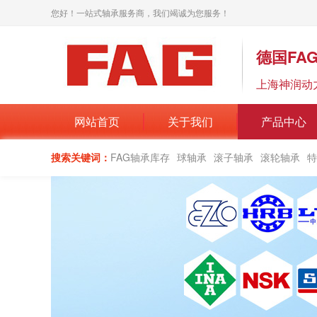
您好！一站式轴承服务商，我们竭诚为您服务！
德国
FA
上海神润动
网站首页
关于我们
产品中心
搜索关键词：
FAG轴承库存
球轴承
滚子轴承
滚轮轴承
特