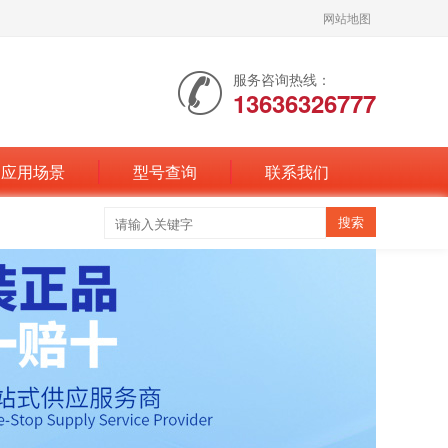
网站地图
服务咨询热线：
13636326777
应用场景
型号查询
联系我们