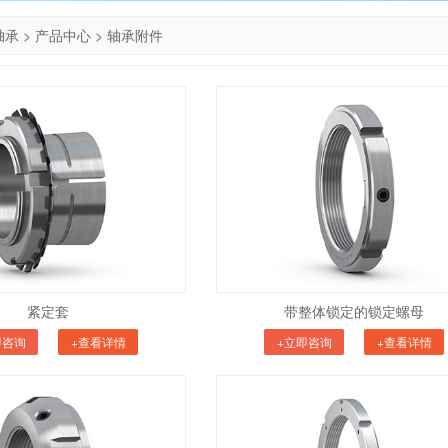
轴承
>
产品中心
>
轴承附件
紧定套
带整体锁定的锁定螺母
即咨询
+查看详情
+立即咨询
+查看详情