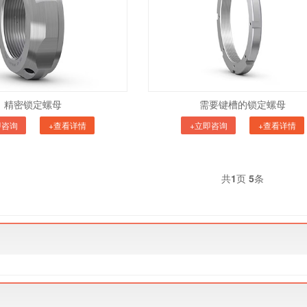
精密锁定螺母
需要键槽的锁定螺母
即咨询
+查看详情
+立即咨询
+查看详情
共
1
页
5
条