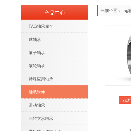
当前位置：
fag
产品中心
FAG轴承库存
球轴承
滚子轴承
滚轮轴承
特殊应用轴承
轴承附件
+立
滑动轴承
回转支承轴承