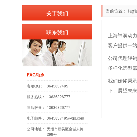
当前位置：
fag
关于我们
联系我们
上海神润动力
客户提供一
公司代理经销
多样化选型
FAG轴承
我们始终秉承
客服QQ：
3645837495
下、展望未
服务热线：
13636326777
售后服务：
13636326777
电子邮件：
3645837495@qq.com
公司地址：
无锡市新吴区金城东路
299号