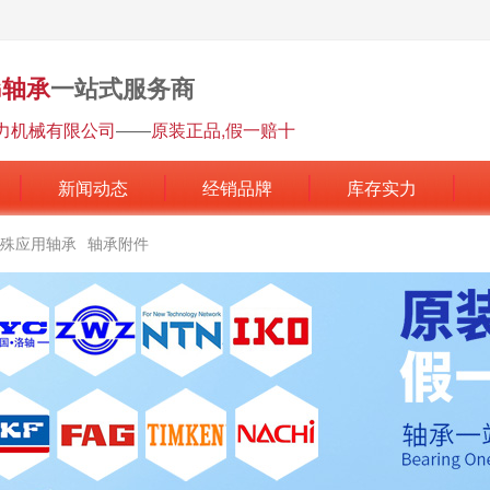
G轴承
一站式服务商
力机械有限公司
——
原装正品,假一赔十
新闻动态
经销品牌
库存实力
殊应用轴承
轴承附件